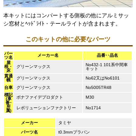
本キットにはコンバートする側板の他にアルミサッ
シ窓材とﾍｯﾄﾞﾗｲﾄ・テールライトが含まれます。
このキットの他に必要なパーツ
パー
メーカー名
品番‥品名
ツ名
屋
No432-1 101系中間車
根・
グリーンマックス
キット
床
貫通
グリーンマックス
No62又はNo6101
幌
台車
グリーンマックス
No5005TR48
標記
ボナファイデプロダクト
M30
(車
番･
所
レボリューションファクトリー
No1714
属)
メーカー
タミヤ
パーツ名
t0.3mmプラバン