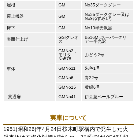
屋根
GM
No35ダークグレー
No35ダークグレー又は
屋上機器
GM
No9ねずみ1号
床下
GM
No10半光沢黒
GSIクレオ
B516Mr.スーパークリ
表面仕上げ
ス
アー半光沢
GMNo2 ,
モリタ
ぶどう2号
No578
GMNo11
朱色1号
車体
GMNo6
青22号
GMNo15
黄緑6号
貫通扉
GMNo41
伊豆急ペールブルー
実車について
1951(昭和26)年4月24日桜木町駅構内で発生した火