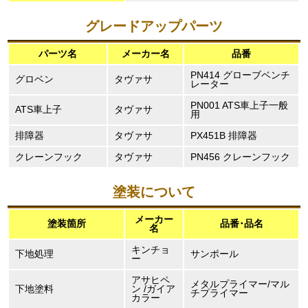
グレードアップパーツ
パーツ名
メーカー名
品番
PN414 グローブベンチ
グロベン
タヴァサ
レーター
PN001 ATS車上子一般
ATS車上子
タヴァサ
用
排障器
タヴァサ
PX451B 排障器
クレーンフック
タヴァサ
PN456 クレーンフック
塗装について
メーカー
塗装箇所
品番･品名
名
キンチョ
下地処理
サンポール
ー
アサヒペ
メタルプライマー/マル
下地塗料
ン /ガイア
チプライマー
カラー