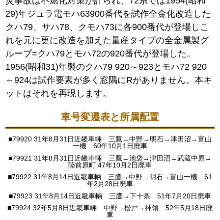
災事故は不燃化対策が計られ、72系では1954(昭和
29)年ジュラ電モハ63900番代を試作全金化改造した
クハ79、サハ78、クモハ73に各900番代が登場しこ
れを元に更に改造を加えた量産タイプの全金属製グ
ループ=クハ79とモハ72の920番代が登場した。
1956(昭和31)年製のクハ79 920～923とモハ72 920
～924は試作要素が多く窓隅にRがありません。本キ
ットはそれを再現します。
車号変遷表と所属配置
■79920 31年8月31日近畿車輛 三鷹→中野→明石→津田沼→富山
一機 60年10月1日廃車
■79921 31年8月31日近畿車輛 三鷹→池袋→津田沼→武蔵中原→
陸前原町 47年10月2日廃車
■79922 31年8月14日近畿車輛 三鷹→中野→明石→富山一機 61
年2月28日廃車
■79923 31年8月14日近畿車輛 三鷹→下十条 51年7月20日廃車
■79924 32年5月8日近畿車輛 中野→松戸→神領 52年5月18日廃
車